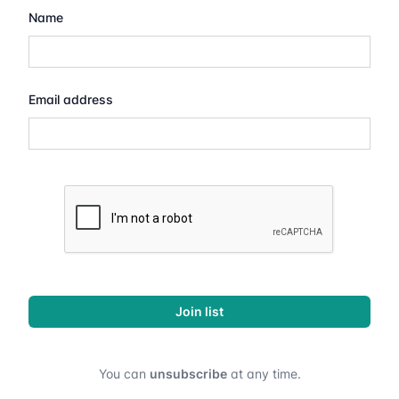
Name
Email address
Join list
You can
unsubscribe
at any time.